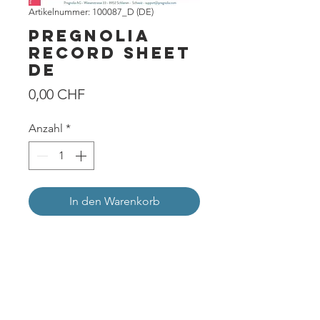
Artikelnummer: 100087_D (DE)
Pregnolia
Record Sheet
DE
Preis
0,00 CHF
Anzahl
*
In den Warenkorb
DISCLAIMER
: Die Produkte von Pregnolia
sind CE-zertifiziert und für den Verkauf in