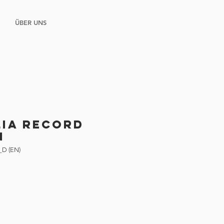
ÜBER UNS
ia Record
N
_D (EN)